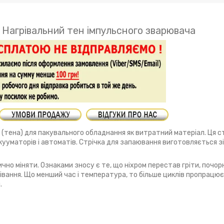
м Нагрівальний тен імпульсного зварювача
 (тена) для пакувального обладнання як витратний матеріал. Ця с
кууматорів і автоматів. Стрічка для запаювання виготовляється 
чно міняти. Ознаками зносу є те, що ніхром перестав гріти, почорн
івання. Що менший час і температура, то більше циклів пропрацює 
.