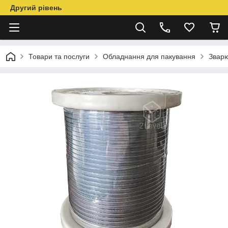
Другий рівень
Товари та послуги
Обладнання для пакування
Звар