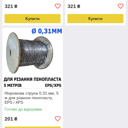
321
321
₴
₴
Купити
Купити
Ніхромова струна 0,31 мм, 5
м для різання пінопласту,
EPS і XPS
Готово до відправки
201
₴