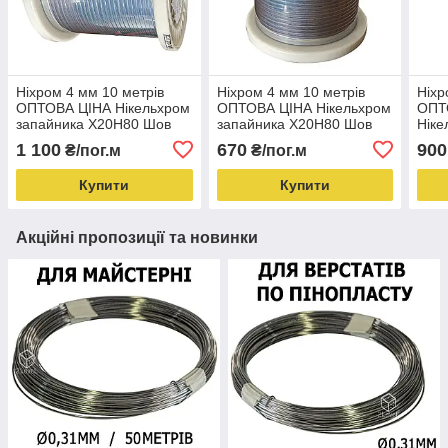
Ніхром 4 мм 10 метрів
Ніхром 4 мм 10 метрів
Ніхр
ОПТОВА ЦІНА Нікельхром
ОПТОВА ЦІНА Нікельхром
ОПТ
запайника Х20Н80 Шов
запайника Х20Н80 Шов
Ніке
0.3х4 мм
0.2х4 мм
Х20Н
1 100
670
900
₴/пог.м
₴/пог.м
Купити
Купити
Акційні пропозиції та новинки