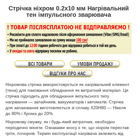
Стрічка ніхром 0.2х10 мм Нагрівальний
тен імпульсного зварювача
Ніхромова стрічка використовується як нагрівальний елемент
(тена) для паковання обладнання як витратний матеріал. Ця
стрічка підходить для обладнання імпульсного типу
нагрівання — запайників, вакууматорів і автоматів. Стрічка
для запаювання виготовляється зі сплаву Х20Н80 — Нікеля
до 80% і Хрома до 20%.
Ніхромову смужку, як і будь-який витратник, необхідно
періодично міняти. Ознаками зносу є те, що ніхром перестав
гріти, почорнів. Термін експлуатації нагрівача залежить від