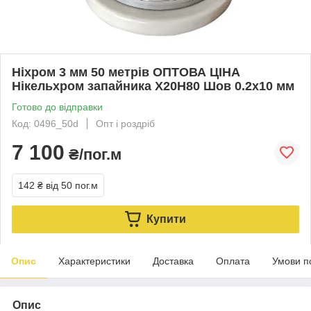
Ніхром 3 мм 50 метрів ОПТОВА ЦІНА
Нікельхром запайника Х20Н80 Шов 0.2х10 мм
Готово до відправки
Код: 0496_50d
Опт і роздріб
7 100
₴/пог.м
142 ₴
від 50 пог.м
Купити
Опис
Характеристики
Доставка
Оплата
Умови п
Опис