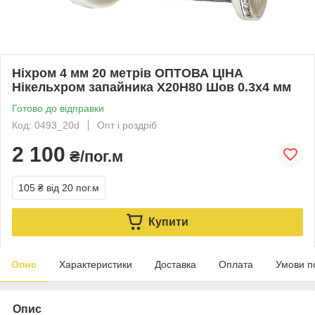
Ніхром 4 мм 20 метрів ОПТОВА ЦІНА
Нікельхром запайника Х20Н80 Шов 0.3х4 мм
Готово до відправки
Код: 0493_20d
Опт і роздріб
2 100
₴/пог.м
105 ₴
від 20 пог.м
Купити
Опис
Характеристики
Доставка
Оплата
Умови п
Опис