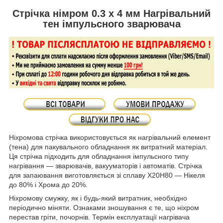
Стрічка німром 0.3 х 4 мм Нагрівальний
тен імпульсного зварювача
Ніхромова стрічка використовується як нагрівальний елемент
(тена) для пакувального обладнання як витратний матеріал.
Ця стрічка підходить для обладнання імпульсного типу
нагрівання — зварювачів, вакууматорів і автоматів. Стрічка
для запаювання виготовляється зі сплаву Х20Н80 — Нікеля
до 80% і Хрома до 20%.
Ніхромову смужку, як і будь-який витратник, необхідно
періодично міняти. Ознаками зношування є те, що ніхром
перестав гріти, почорнів. Термін експлуатації нагрівача