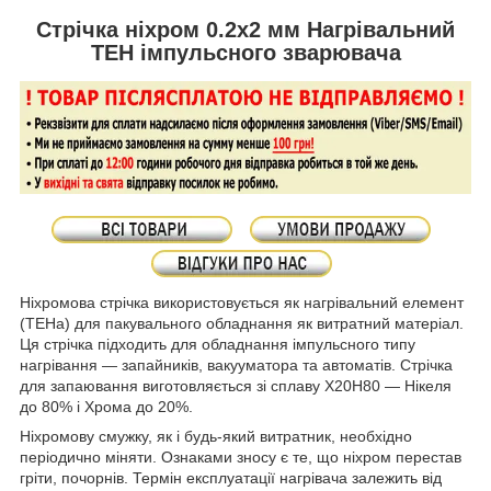
Стрічка ніхром 0.2х2 мм Нагрівальний
ТЕН імпульсного зварювача
Ніхромова стрічка використовується як нагрівальний елемент
(ТЕНа) для пакувального обладнання як витратний матеріал.
Ця стрічка підходить для обладнання імпульсного типу
нагрівання — запайників, вакууматора та автоматів. Стрічка
для запаювання виготовляється зі сплаву Х20Н80 — Нікеля
до 80% і Хрома до 20%.
Ніхромову смужку, як і будь-який витратник, необхідно
періодично міняти. Ознаками зносу є те, що ніхром перестав
гріти, почорнів. Термін експлуатації нагрівача залежить від