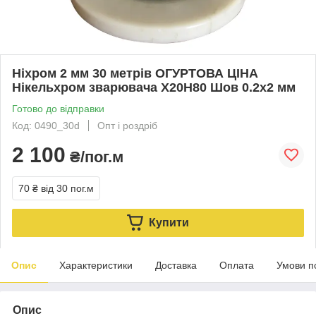
Ніхром 2 мм 30 метрів ОГУРТОВА ЦІНА
Нікельхром зварювача Х20Н80 Шов 0.2х2 мм
Готово до відправки
Код: 0490_30d
Опт і роздріб
2 100
₴/пог.м
70 ₴
від 30 пог.м
Купити
Опис
Характеристики
Доставка
Оплата
Умови п
Опис