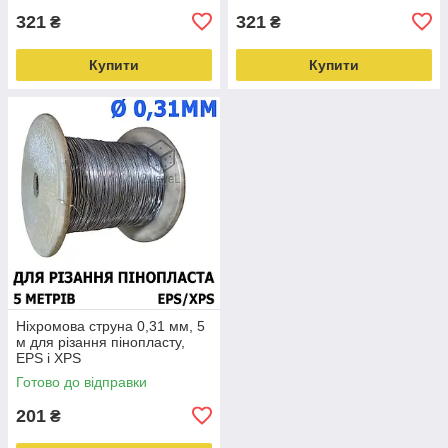
321
321
₴
₴
Купити
Купити
Ніхромова струна 0,31 мм, 5
м для різання пінопласту,
EPS і XPS
Готово до відправки
201
₴