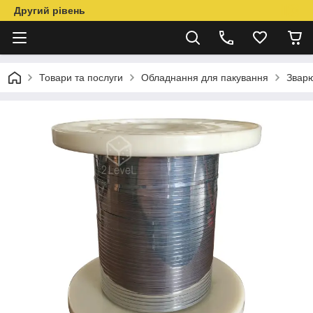
Другий рівень
Товари та послуги
Обладнання для пакування
Звар