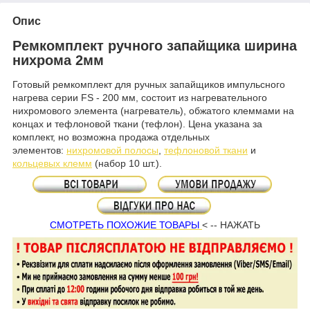
Опис
Ремкомплект ручного запайщика ширина
нихрома 2мм
Готовый ремкомплект для ручных запайщиков импульсного
нагрева серии FS - 200 мм, состоит из нагревательного
нихромового элемента (нагреватель), обжатого клеммами на
концах и тефлоновой ткани (тефлон). Цена указана за
комплект, но возможна продажа отдельных
элементов:
нихромовой полос
ы
,
тефлоновой ткани
и
кольцевых клемм
(набор 10 шт.).
СМОТРЕТЬ ПОХОЖИЕ ТОВАРЫ
< -- НАЖАТЬ