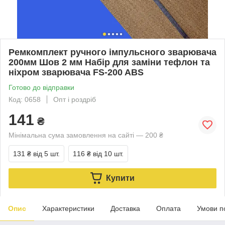
Ремкомплект ручного імпульсного зварювача
200мм Шов 2 мм Набір для заміни тефлон та
ніхром зварювача FS-200 ABS
Готово до відправки
Код: 0658
Опт і роздріб
141
₴
Мінімальна сума замовлення на сайті — 200 ₴
131 ₴
від 5 шт.
116 ₴
від 10 шт.
Купити
Опис
Характеристики
Доставка
Оплата
Умови п