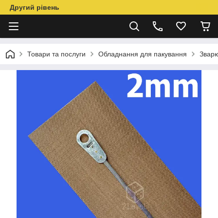
Другий рівень
Товари та послуги
Обладнання для пакування
Звар