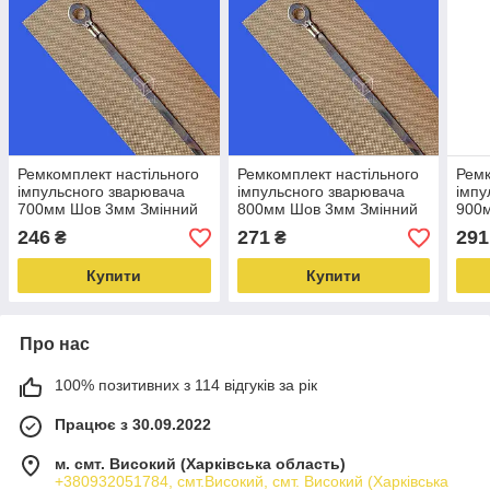
Ремкомплект настільного
Ремкомплект настільного
Ремк
імпульсного зварювача
імпульсного зварювача
імпу
700мм Шов 3мм Змінний
800мм Шов 3мм Змінний
900
набір зварювача тефлон і
набір зварювача тефлон і
набі
246
271
291
₴
₴
ніхром FS-700 Н
ніхром FS-800 Н
ніхр
Купити
Купити
Про нас
100% позитивних з 114 відгуків за рік
Працює з 30.09.2022
м. смт. Високий (Харківська область)
+380932051784, смт.Високий, смт. Високий (Харківська