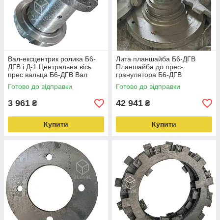
Вал-ексцентрик ролика Б6-
Лита планшайба Б6-ДГВ
ДГВ і Д-1 Центральна вісь
Планшайба до прес-
прес вальца Б6-ДГВ Вал
гранулятора Б6-ДГВ
ролика в складі для
Планшайба на гранулятор
Готово до відправки
Готово до відправки
гранулятора
Б6-ДГВ у комплекті
3 961
42 941
₴
₴
Купити
Купити