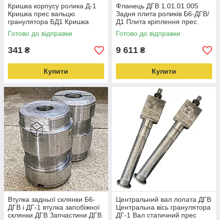
Кришка корпусу ролика Д-1
Фланець ДГВ 1.01.01.005
Кришка прес вальцю
Задня плита роликів Б6-ДГВ/
гранулятора БД1 Кришка
Д1 Плита кріплення прес
прес ролика ДГВ
роликів Д-1 Фланець роликів
Готово до відправки
Готово до відправки
ДГВ
341
9 611
₴
₴
Купити
Купити
Втулка задньої склянки Б6-
Центральний вал лопата ДГВ
ДГВ і ДГ-1 втулка запобіжної
Центральна вісь гранулятора
склянки ДГВ Запчастини ДГВ
ДГ-1 Вал статичний прес