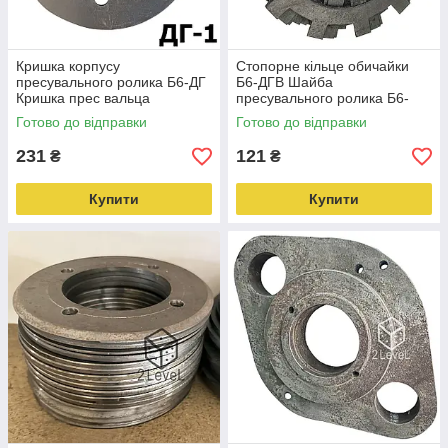
Кришка корпусу
Стопорне кільце обичайки
пресувального ролика Б6-ДГ
Б6-ДГВ Шайба
Кришка прес вальца
пресувального ролика Б6-
гранулятора Б6ДГВ Кришка
ДГВ Стопорана прокладка
Готово до відправки
Готово до відправки
ролика ДГВ
прес ролика ДГВ
231
121
₴
₴
Купити
Купити