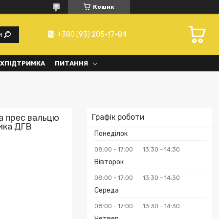
Кошик
+380 (93) 205-17-84
и
ХПІДТРИМКА
ПИТАННЯ
а прес вальцю
Графік роботи
ика ДГВ
Понеділок
08:00
17:00
13:30
14:30
Вівторок
08:00
17:00
13:30
14:30
Середа
08:00
17:00
13:30
14:30
Четвер