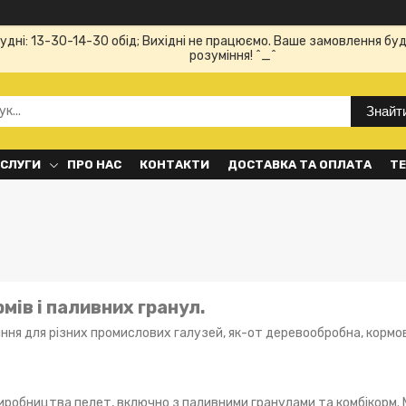
Будні: 13-30-14-30 обід; Вихідні не працюємо. Ваше замовлення буд
розуміння! ^_^
Знайт
ОСЛУГИ
ПРО НАС
КОНТАКТИ
ДОСТАВКА ТА ОПЛАТА
ТЕ
мів і паливних гранул.
ння для різних промислових галузей, як-от деревообробна, кормо
 виробництва пелет, включно з паливними гранулами та комбікорм.