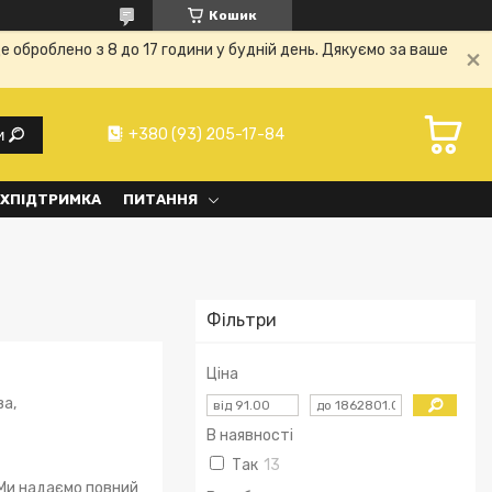
Кошик
е оброблено з 8 до 17 години у будній день. Дякуємо за ваше
+380 (93) 205-17-84
и
ХПІДТРИМКА
ПИТАННЯ
Фільтри
Ціна
ва,
В наявності
Так
13
 Ми надаємо повний