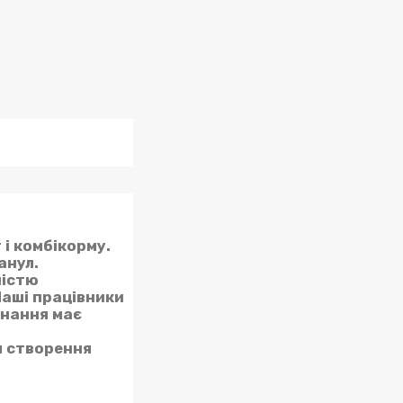
і комбікорму.
анул.
ністю
Наші працівники
днання має
я створення