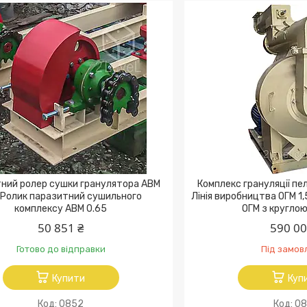
ний ролер сушки гранулятора АВМ
Комплекс грануляції пел
 Ролик паразитний сушильного
Лінія виробництва ОГМ 1,
комплексу АВМ 0.65
ОГМ з кругло
50 851 ₴
590 00
Готово до відправки
Під замов
Купити
Куп
0852
08