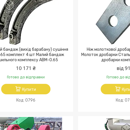
й бандаж (вихід барабану) сушіння
Ніж молоткової дроба
65 комплект 4 шт Малий бандаж
Молоток дробарки Сталь 
шильного комплексу АВМ-0.65
дробарки комп
10 171 ₴
від 91
Готово до відправки
Готово до в
Купити
Куп
0796
07