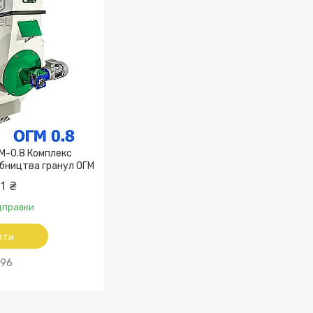
М-0.8 Комплекс
бництва гранул ОГМ
1 ₴
ідправки
ити
96