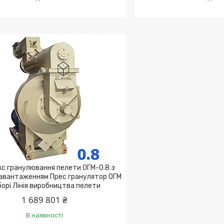
с гранулювання пелети ОГМ-0.8 з
завантаженням Прес гранулятор ОГМ
борі Лінія виробництва пелети
1 689 801 ₴
В наявності