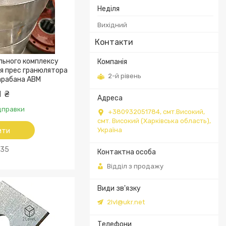
Неділя
Вихідний
Контакти
льного комплексу
я прес гранюлятора
2-й рівень
арабана АВМ
1 ₴
ідправки
+380932051784, смт.Високий,
смт. Високий (Харківська область),
Україна
ити
35
Відділ з продажу
2lvl@ukr.net