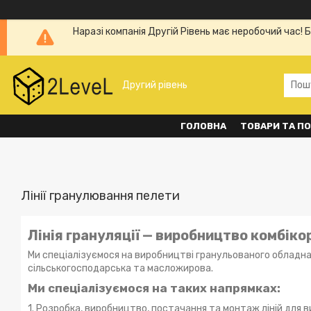
Наразі компанія Другій Рівень має неробочий час! 
Другий рівень
ГОЛОВНА
ТОВАРИ ТА П
Лінії гранулювання пелети
Лінія грануляції — виробництво комбікор
Ми спеціалізуємося на виробництві гранульованого обладна
сільськогосподарська та масложирова.
Ми спеціалізуємося на таких напрямках:
1. Розробка, виробництво, постачання та монтаж ліній для