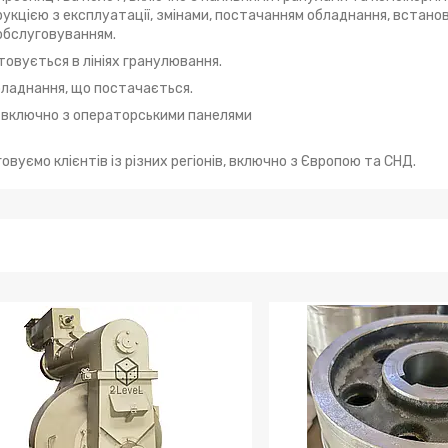
укцією з експлуатації, змінами, постачанням обладнання, встано
 обслуговуванням.
товується в лініях гранулювання.
бладнання, що постачається.
ї, включно з операторськими панелями
говуємо клієнтів із різних регіонів, включно з Європою та СНД.