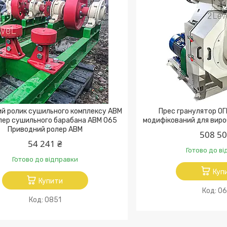
й ролик сушильного комплексу АВМ
Прес гранулятор ОГ
лер сушильного барабана АВМ 065
модифікований для виро
Приводний ролер АВМ
508 50
54 241 ₴
Готово до в
Готово до відправки
Куп
Купити
06
0851