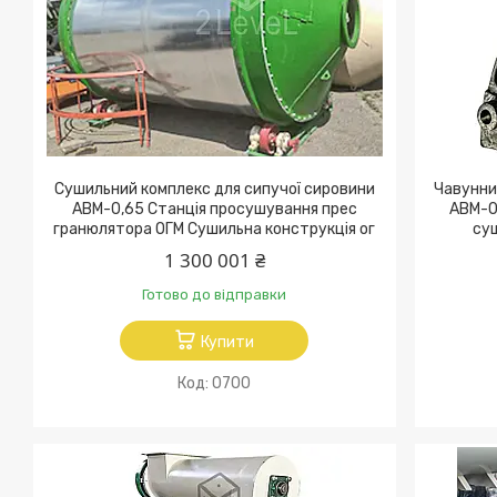
Сушильний комплекс для сипучої сировини
Чавунни
АВМ-0,65 Станція просушування прес
АВМ-0
гранюлятора ОГМ Сушильна конструкція ог
су
1 300 001 ₴
Готово до відправки
Купити
0700