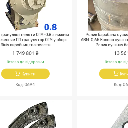
 грануляції пелети ОГМ-0.8 з нижнім
Ролик барабана суши
женням ПП гранулятор ОГМ у зборі
АВМ-0,65 Колесо сушінн
Лінія виробництва пелети
Ролик сушіння б
1 749 801 ₴
13 56
Готово до відправки
Готово до в
Купити
Куп
0694
06