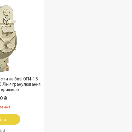
ети на базі ОГМ-1.5
5 Лінія гранулювання
ю кришкою
0 ₴
лення
ити
53