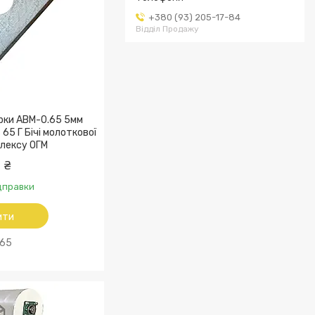
+380 (93) 205-17-84
Відділ Продажу
рки АВМ-0.65 5мм
65 Г Бічі молоткової
лексу ОГМ
 ₴
ідправки
ити
65