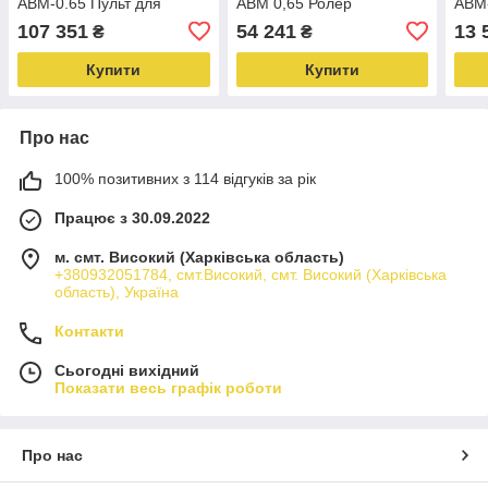
АВМ-0.65 Пульт для
АВМ 0,65 Ролер
АВМ-
сушіння гранулятора
сушильного барабана
прес
107 351
54 241
13 
₴
₴
ОГМ-1.5
АВМ 065 Приводний
суш
ролер АВМ
Купити
Купити
Про нас
100% позитивних з 114 відгуків за рік
Працює з 30.09.2022
м. смт. Високий (Харківська область)
+380932051784, смт.Високий, смт. Високий (Харківська
область), Україна
Контакти
Сьогодні вихідний
Показати весь графік роботи
Про нас