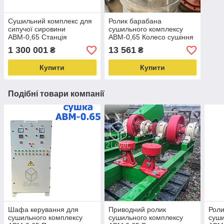
Сушильний комплекс для
Ролик барабана
сипучої сировини
сушильного комплексу
АВМ-0,65 Станція
АВМ-0,65 Колесо сушіння
просушування прес
прес гранюлятора Ролик
1 300 001
13 561
₴
₴
гранюлятора ОГМ
сушіння барабана АВМ
Сушильна конструкція ог
Купити
Купити
Подібні товари компанії
Шафа керування для
Приводний ролик
Роли
сушильного комплексу
сушильного комплексу
суши