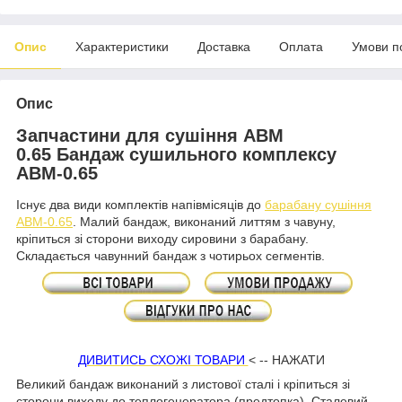
Опис
Характеристики
Доставка
Оплата
Умови п
Опис
Запчастини для сушіння АВМ
0.65 Бандаж сушильного комплексу
АВМ-0.65
Існує два види комплектів напівмісяців до
барабану сушіння
АВМ-0.65
. Малий бандаж, виконаний литтям з чавуну,
кріпиться зі сторони виходу сировини з барабану.
Складається чавунний бандаж з чотирьох сегментів.
ДИВИТИСЬ СХОЖІ ТОВАРИ
< -- НАЖАТИ
Великий бандаж виконаний з листової сталі і кріпиться зі
сторони виходу до теплогенератора (предтопка). Сталевий