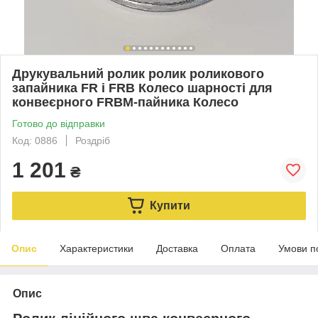
Друкувальний ролик ролик роликового
запайника FR і FRB Колесо шарності для
конвеєрного FRBM-пайника Колесо
Готово до відправки
Код: 0886
Роздріб
1 201
₴
Купити
Опис
Характеристики
Доставка
Оплата
Умови п
Опис