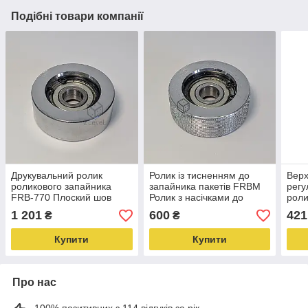
Подібні товари компанії
Друкувальний ролик
Ролик із тисненням до
Верх
роликового запайника
запайника пакетів FRBM
рег
FRB-770 Плоский шов
Ролик з насічками до
роли
FRBM-810 Вирівнювальне
зайчика конвеєрного FRB
FR/
1 201
600
421
₴
₴
колесо FR-900
Колесо FR-900
роли
запа
Купити
Купити
Про нас