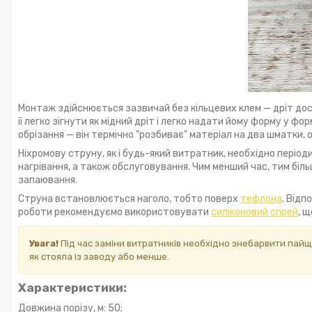
Монтаж здійснюється зазвичай без кільцевих клем — дріт досит
її легко зігнути як мідний дріт і легко надати йому форму у ф
обрізання — він термічно "розбиває" матеріал на два шматки, о
Ніхромову струну, як і будь-який витратник, необхідно період
нагрівання, а також обслуговування. Чим менший час, тим біль
запаювання.
Струна встановлюється наголо, тобто поверх
тефлона
. Від
роботи рекомендуємо використовувати
силіконовий спрей
, 
Увага!
Під час заміни витратників необхідно знебарвити пайщ
як стояла із заводу або менше.
Характеристики:
Довжина порізу, м: 50;