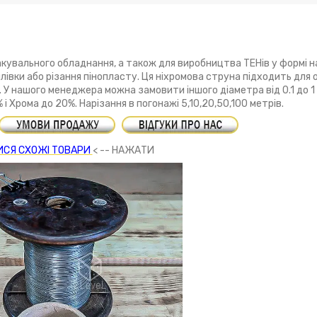
увального обладнання, а також для виробництва ТЕНів у формі на
івки або різання пінопласту. Ця ніхромова струна підходить для
. У нашого менеджера можна замовити іншого діаметра від 0.1 до 1 
 Хрома до 20%. Нарізання в погонажі 5,10,20,50,100 метрів.
СЯ СХОЖІ ТОВАРИ
< -- НАЖАТИ