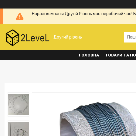
Наразі компанія Другій Рівень має неробочий час! 
Другий рівень
ГОЛОВНА
ТОВАРИ ТА П