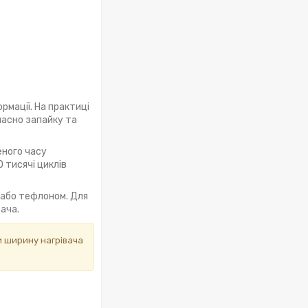
рмації. На практиці
очасно запайку та
еного часу
 тисячі циклів
 або тефлоном. Для
ача.
и ширину нагрівача