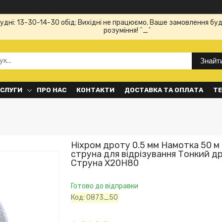
Будні: 13-30-14-30 обід; Вихідні не працюємо. Ваше замовлення буд
розуміння! ^_^
Знайт
ОСЛУГИ
ПРО НАС
КОНТАКТИ
ДОСТАВКА ТА ОПЛАТА
ТЕ
Ніхром дроту 0.5 мм Намотка 50 м
струна для відрізування Тонкий др
Струна Х20Н80
Готово до відправки
Код:
0873_50