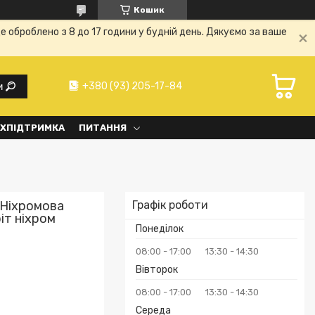
Кошик
е оброблено з 8 до 17 години у будній день. Дякуємо за ваше
+380 (93) 205-17-84
и
ХПІДТРИМКА
ПИТАННЯ
 Ніхромова
Графік роботи
іт ніхром
Понеділок
08:00
17:00
13:30
14:30
Вівторок
08:00
17:00
13:30
14:30
Середа