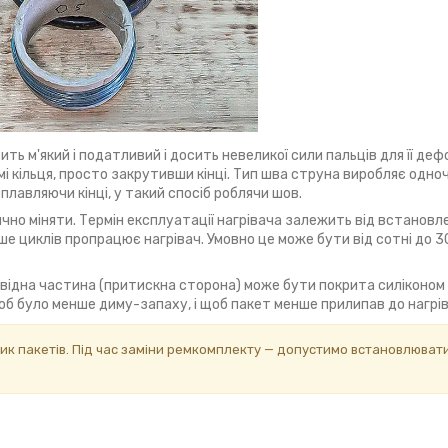
ь м'який і податливий і досить невеликої сили пальців для її дефо
ормі кільця, просто закрутивши кінці. Тип шва струна виробляє одн
плавляючи кінці, у такий спосіб роблячи шов.
ично міняти. Термін експлуатації нагрівача залежить від встановл
ше циклів пропрацює нагрівач. Умовно це може бути від сотні до 30
повідна частина (притискна сторона) може бути покрита силіконом
щоб було менше диму-запаху, і щоб пакет менше прилипав до нагрів
ик пакетів. Під час заміни ремкомплекту — допустимо встановлюват