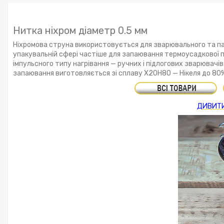
Нитка ніхром діаметр 0.5 мм
Ніхромова струна використовується для зварювального та пак
упакувальній сфері частіше для запаювання термоусадкової пл
імпульсного типу нагрівання — ручних і підлогових зварювачів
запаювання виготовляється зі сплаву Х20Н80 — Нікеля до 80% і
ДИВИТИ