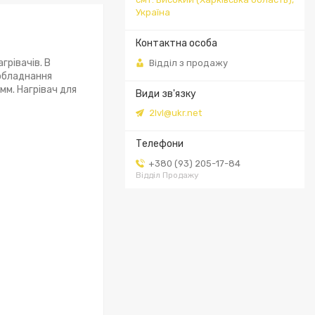
Україна
грівачів. В
Відділ з продажу
 обладнання
мм. Нагрівач для
2lvl@ukr.net
+380 (93) 205-17-84
Відділ Продажу