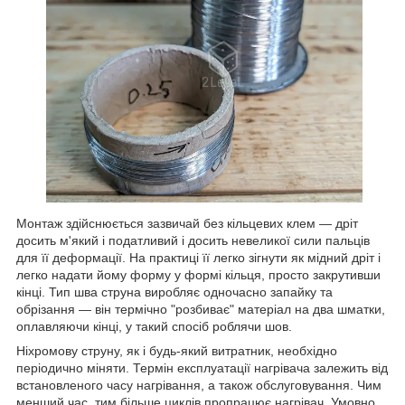
Монтаж здійснюється зазвичай без кільцевих клем — дріт
досить м'який і податливий і досить невеликої сили пальців
для її деформації. На практиці її легко зігнути як мідний дріт і
легко надати йому форму у формі кільця, просто закрутивши
кінці. Тип шва струна виробляє одночасно запайку та
обрізання — він термічно "розбиває" матеріал на два шматки,
оплавляючи кінці, у такий спосіб роблячи шов.
Ніхромову струну, як і будь-який витратник, необхідно
періодично міняти. Термін експлуатації нагрівача залежить від
встановленого часу нагрівання, а також обслуговування. Чим
менший час, тим більше циклів пропрацює нагрівач. Умовно