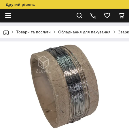
Другий рівень
Товари та послуги
Обладнання для пакування
Звар