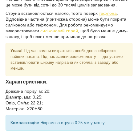
це може бути від сотні до 30 тисячі циклів запаювання.
Струна встановлюється наголо, тобто поверх
тефлона
.
Відповідна частина (притискна сторона) може бути покрита
силіконом або тефлоном. Для роботи рекомендуємо
використовувати
силіконовий спрей
, щоб було менше диму-
запаху, і щоб пакет менше прилипав до нагрівача.
Увага!
Під час заміни витратників необхідно знебарвити
пайщик пакетів. Під час заміни ремкомплекту — допустимо
встановлювати ширину нагрівача як стояла із заводу або
менше.
Характеристики:
Довжина порізу, м: 20;
Діаметр, мм: 0.25;
Опір, Ом/м: 22,21;
Матеріал: Х20Н80.
Комплектація:
Ніхромова струна 0.25 мм у мотку.