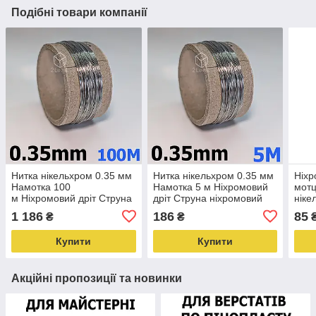
Подібні товари компанії
Нитка нікельхром 0.35 мм
Нитка нікельхром 0.35 мм
Ніхр
Намотка 100
Намотка 5 м Ніхромовий
мотц
м Ніхромовий дріт Струна
дріт Струна ніхромовий
ніке
ніхромовий для запаяних
для запаяктових
різа
1 186
186
85
₴
₴
₴
верстатів Х20Н80
верстатів Х20Н80
піно
Купити
Купити
Акційні пропозиції та новинки