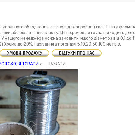
увального обладнання, а також для виробництва ТЕНів у формі на
івки або різання пінопласту. Ця ніхромова струна підходить для
. У нашого менеджера можна замовити іншого діаметра від 0.1 до 1 
 Хрома до 20%. Нарізання в погонажі 5,10,20,50,100 метрів.
СЯ СХОЖІ ТОВАРИ
< -- НАЖАТИ