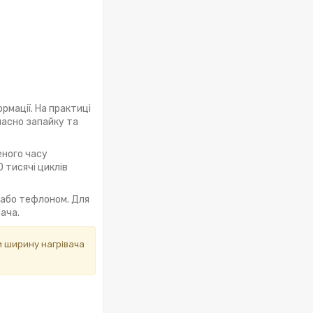
рмації. На практиці
очасно запайку та
еного часу
 тисячі циклів
 або тефлоном. Для
ача.
и ширину нагрівача