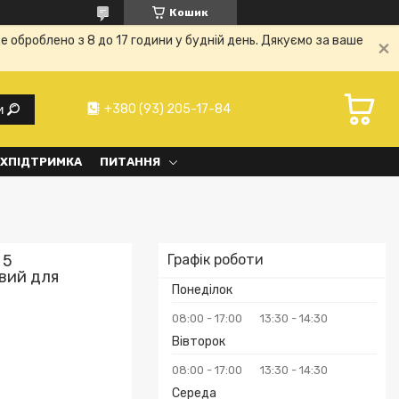
Кошик
е оброблено з 8 до 17 години у будній день. Дякуємо за ваше
+380 (93) 205-17-84
и
ХПІДТРИМКА
ПИТАННЯ
 5
Графік роботи
вий для
Понеділок
08:00
17:00
13:30
14:30
Вівторок
08:00
17:00
13:30
14:30
Середа