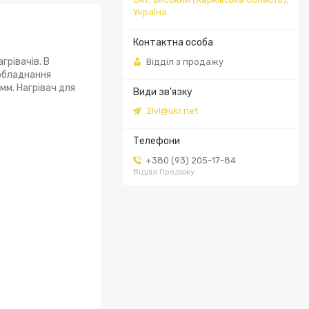
Україна
грівачів. В
Відділ з продажу
 обладнання
мм. Нагрівач для
2lvl@ukr.net
+380 (93) 205-17-84
Відділ Продажу