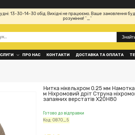
Будні: 13-30-14-30 обід; Вихідні не працюємо. Ваше замовлення буд
розуміння! ^_^
Знайт
ОСЛУГИ
ПРО НАС
КОНТАКТИ
ДОСТАВКА ТА ОПЛАТА
ТЕ
Нитка нікельхром 0.25 мм Намотка
м Ніхромовий дріт Струна ніхромо
запаяних верстатів Х20Н80
Готово до відправки
Код:
0870_5