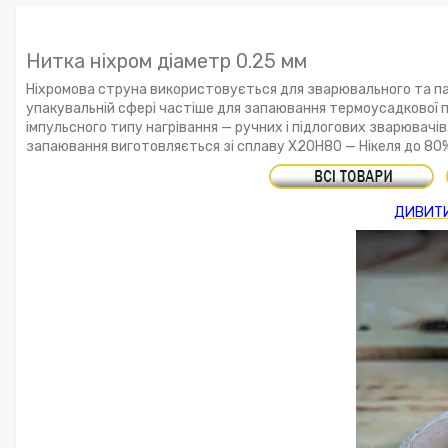
Нитка ніхром діаметр 0.25 мм
Ніхромова струна використовується для зварювального та пак
упакувальній сфері частіше для запаювання термоусадкової пл
імпульсного типу нагрівання — ручних і підлогових зварювачів
запаювання виготовляється зі сплаву Х20Н80 — Нікеля до 80% і
ДИВИТИ