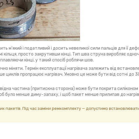
ь м'який і податливий і досить невеликої сили пальців для її дефо
ормі кільця, просто закрутивши кінці. Тип шва струна виробляє одн
плавляючи кінці, у такий спосіб роблячи шов.
ично міняти. Термін експлуатації нагрівача залежить від встановл
ше циклів пропрацює нагрівач. Умовно це може бути від сотні до 30
повідна частина (притискна сторона) може бути покрита силіконом
щоб було менше диму-запаху, і щоб пакет менше прилипав до нагрів
ик пакетів. Під час заміни ремкомплекту — допустимо встановлюват