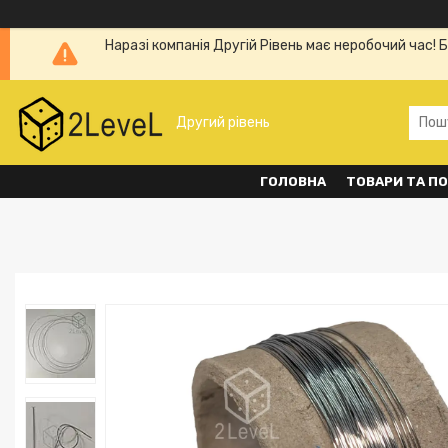
Наразі компанія Другій Рівень має неробочий час! 
Другий рівень
ГОЛОВНА
ТОВАРИ ТА П