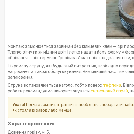
Монтаж здійснюється зазвичай без кільцевих клем — дріт досит
її легко зігнути як мідний дріт і легко надати йому форму у ф
обрізання — він термічно "розбиває" матеріал на два шматки, о
Ніхромову струну, як і будь-який витратник, необхідно період
нагрівання, а також обслуговування. Чим менший час, тим біль
запаювання.
Струна встановлюється наголо, тобто поверх
тефлона
. Від
роботи рекомендуємо використовувати
силіконовий спрей
, 
Увага!
Під час заміни витратників необхідно знебарвити пайщ
як стояла із заводу або менше.
Характеристики:
Довжина порізу, м: 5;