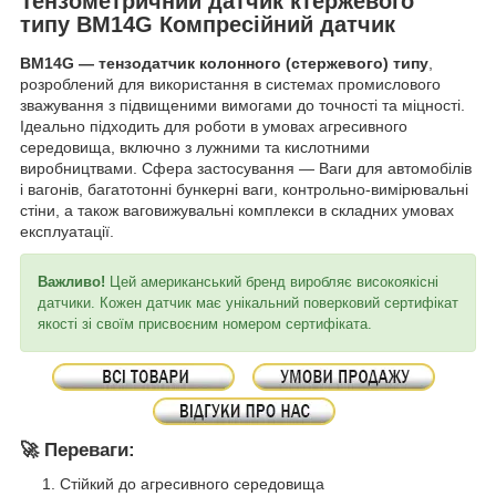
Тензометричний датчик ктержевого
типу BM14G Компресійний датчик
BM14G — тензодатчик колонного (стержевого) типу
,
розроблений для використання в системах промислового
зважування з підвищеними вимогами до точності та міцності.
Ідеально підходить для роботи в умовах агресивного
середовища, включно з лужними та кислотними
виробництвами. Сфера застосування — Ваги для автомобілів
і вагонів, багатотонні бункерні ваги, контрольно-вимірювальні
стіни, а також ваговижувальні комплекси в складних умовах
експлуатації.
Важливо!
Цей американський бренд виробляє високоякісні
датчики. Кожен датчик має унікальний поверковий сертифікат
якості зі своїм присвоєним номером сертифіката.
🚀
Переваги:
Стійкий до агресивного середовища