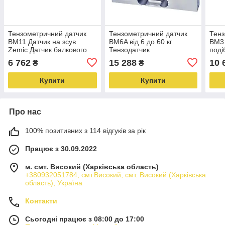
Тензометричний датчик
Тензометричний датчик
Тенз
BM11 Датчик на зсув
BM6A від 6 до 60 кг
BM3 
Zemic Датчик балкового
Тензодатчик
поді
типу Земік
одноточкового типу Zemic
датч
6 762
15 288
10 
₴
₴
BM6A Датчик
одноточковий Земік
Купити
Купити
Про нас
100% позитивних з 114 відгуків за рік
Працює з 30.09.2022
м. смт. Високий (Харківська область)
+380932051784, смт.Високий, смт. Високий (Харківська
область), Україна
Контакти
Сьогодні працює з 08:00 до 17:00