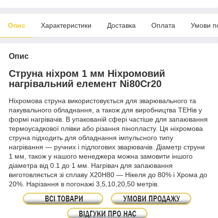
Опис
Характеристики
Доставка
Оплата
Умови п
Опис
Струна ніхром 1 мм Ніхромовий
нагрівальний елемент Ni80Cr20
Ніхромова струна використовується для зварювального та
пакувального обладнання, а також для виробництва ТЕНів у
формі нагрівачів. В упакованій сфері частіше для запаювання
термоусадкової плівки або різання пінопласту. Ця ніхромова
струна підходить для обладнання імпульсного типу
нагрівання — ручних і підлогових зварювачів. Діаметр струни
1 мм, також у нашого менеджера можна замовити іншого
діаметра від 0.1 до 1 мм. Нагрівач для запаювання
виготовляється зі сплаву Х20Н80 — Нікеля до 80% і Хрома до
20%. Нарізання в погонажі 3,5,10,20,50 метрів.