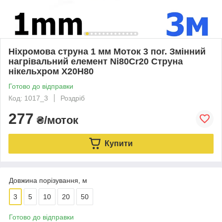
Ніхромова струна 1 мм Моток 3 пог. Змінний
нагрівальний елемент Ni80Cr20 Струна
нікельхром Х20Н80
Готово до відправки
Код: 1017_3
Роздріб
277
₴/моток
Купити
Довжина порізування, м
3
5
10
20
50
Готово до відправки