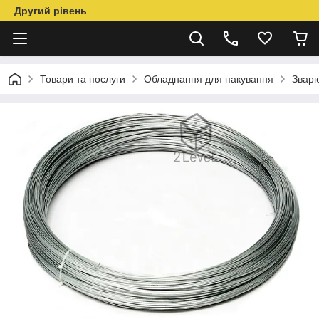
Другий рівень
Товари та послуги
Обладнання для пакування
Звар