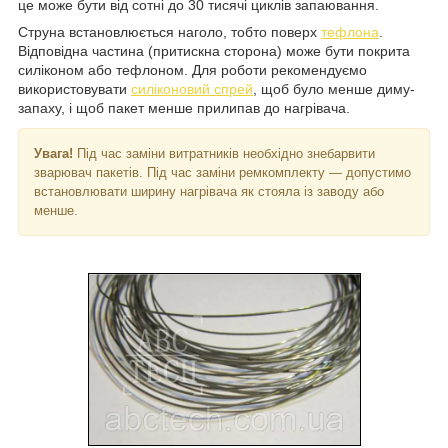
це може бути від сотні до 30 тисячі циклів запаювання.
Струна встановлюється наголо, тобто поверх
тефлона
.
Відповідна частина (притискна сторона) може бути покрита
силіконом або тефлоном. Для роботи рекомендуємо
використовувати
силіконовий спрей
, щоб було менше диму-
запаху, і щоб пакет менше прилипав до нагрівача.
Увага!
Під час заміни витратників необхідно знебарвити
зварювач пакетів. Під час заміни ремкомплекту — допустимо
встановлювати ширину нагрівача як стояла із заводу або
менше.