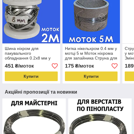
Шина ніхром для
Нитка нікельхром 0.4 мм у
Стру
пакувального
мотці 5 м Моток ніхрома
у мо
обладнання 0.2х8 мм у
для запайника Струна для
Змін
мотці 2 метри ніхром для
різання
елем
451
175
189
₴/моток
₴/моток
імпульсного
пінопласту Х20Н80
ніхр
запаювання Х20Н80
Купити
Купити
Акційні пропозиції та новинки