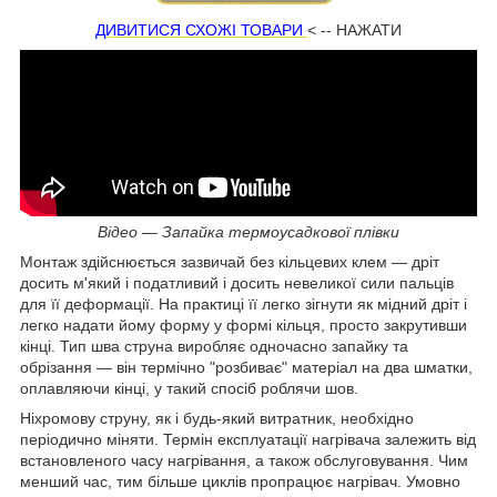
ДИВИТИСЯ СХОЖІ ТОВАРИ
< -- НАЖАТИ
Відео — Запайка термоусадкової плівки
Монтаж здійснюється зазвичай без кільцевих клем — дріт
досить м'який і податливий і досить невеликої сили пальців
для її деформації. На практиці її легко зігнути як мідний дріт і
легко надати йому форму у формі кільця, просто закрутивши
кінці. Тип шва струна виробляє одночасно запайку та
обрізання — він термічно "розбиває" матеріал на два шматки,
оплавляючи кінці, у такий спосіб роблячи шов.
Ніхромову струну, як і будь-який витратник, необхідно
періодично міняти. Термін експлуатації нагрівача залежить від
встановленого часу нагрівання, а також обслуговування. Чим
менший час, тим більше циклів пропрацює нагрівач. Умовно