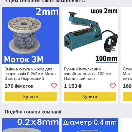
З цим товаром також замовляють
Змінна смуга ніхром для
Ручний імпульсний
Стру
зварювачів 0.2х2мм Моток
запайник пакетів 100 мм
Мото
3 метри Ніхромовий
Настільний паєк
нитк
нагрівач Шина
металевий корпус FS-100
звар
270
1 153
169
₴/моток
₴
нікельхромова
IRON
стру
Купити
Купити
Подібні товари компанії