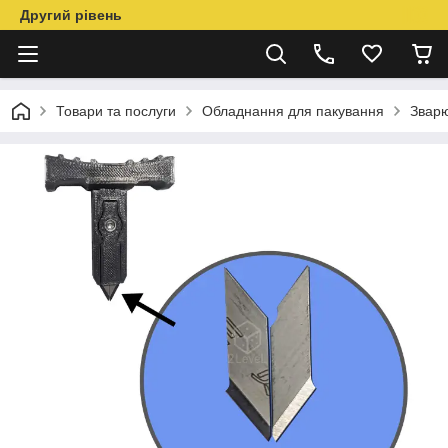
Другий рівень
Товари та послуги
Обладнання для пакування
Звар