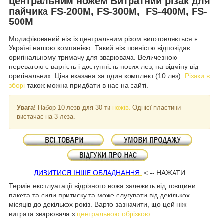
центральним ножем Витратний різак для
пайчика FS-200M, FS-300M, FS-400M, FS-
500M
Модифікований ніж із центральним різом виготовляється в
Україні нашою компанією. Такий ніж повністю відповідає
оригінальному тримачу для зварювача. Величезною
перевагою є вартість і доступність нових лез, на відміну від
оригінальних. Ціна вказана за один комплект (10 лез).
Різаки в
зборі
також можна придбати в нас на сайті.
Увага!
Набор 10 лезв для 30-ти
ножів
.
Однієї пластини
вистачає на 3 леза.
ДИВИТИСЯ ІНШЕ ОБЛАДНАННЯ
< -- НАЖАТИ
Термін експлуатації відрізного ножа залежить від товщини
пакета та сили притиску та може слугувати від декількох
місяців до декількох років. Варто зазначити, що цей ніж —
витрата зварювача з
центральною обрізкою
.