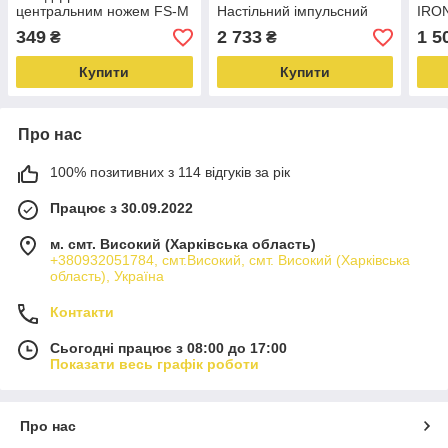
центральним ножем FS-M
Настільний імпульсний
IRON
Центральний ніж для
паєк-плівник Якісний
паке
349
2 733
1 5
₴
₴
запайчика
запайник пакетів
корп
Купити
Купити
Про нас
100% позитивних з 114 відгуків за рік
Працює з 30.09.2022
м. смт. Високий (Харківська область)
+380932051784, смт.Високий, смт. Високий (Харківська
область), Україна
Контакти
Сьогодні працює з 08:00 до 17:00
Показати весь графік роботи
Про нас