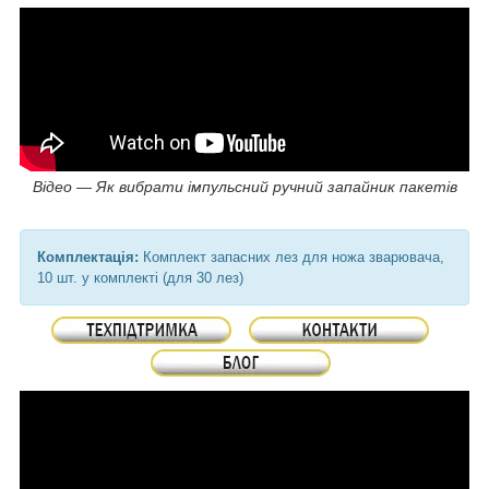
Відео — Як вибрати імпульсний ручний запайник пакетів
Комплектація:
Комплект запасних лез для ножа зварювача,
10 шт. у комплекті (для 30 лез)