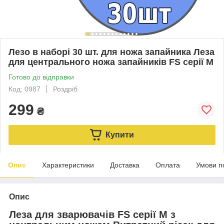
Лезо в наборі 30 шт. для ножа запайника Леза
для центрального ножа запайників FS серії M
Готово до відправки
Код: 0987
Роздріб
299
₴
Купити
Опис
Характеристики
Доставка
Оплата
Умови п
Опис
Леза для зварювачів FS серії M з