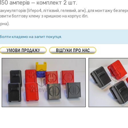
50 амперів — комплект 2 шт.
кумуляторів (lifepo4, літієвий, гелевий, агм), для монтажу безпер
вити болтову клему з кришкою на корпус ібп.
рна).
— болти кладемо на запит покупця.