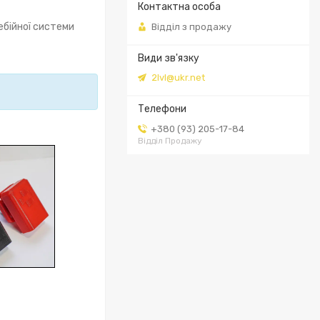
ебійної системи
Відділ з продажу
2lvl@ukr.net
+380 (93) 205-17-84
Відділ Продажу