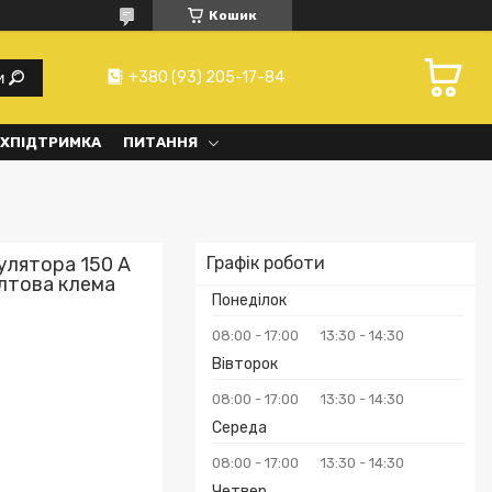
Кошик
+380 (93) 205-17-84
и
ХПІДТРИМКА
ПИТАННЯ
улятора 150 А
Графік роботи
лтова клема
Понеділок
08:00
17:00
13:30
14:30
Вівторок
08:00
17:00
13:30
14:30
Середа
08:00
17:00
13:30
14:30
Четвер