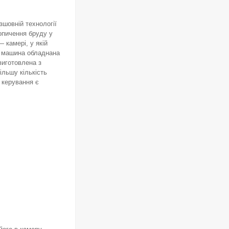
шовній технології
опичення бруду у
 камері, у якій
а машина обладнана
виготовлена з
ільшу кількість
 керування є