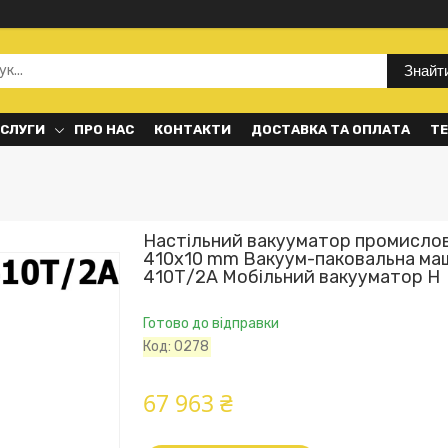
Знайт
ОСЛУГИ
ПРО НАС
КОНТАКТИ
ДОСТАВКА ТА ОПЛАТА
ТЕ
Настільний вакууматор промисло
410х10 mm Вакуум-паковальна ма
410Т/2A Мобільний вакууматор H
Готово до відправки
Код:
0278
67 963 ₴