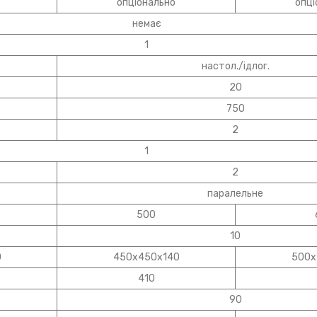
опціонально
опці
немає
1
настол./ідлог.
20
750
2
1
2
паралельне
500
10
0
450х450х140
500х
410
90