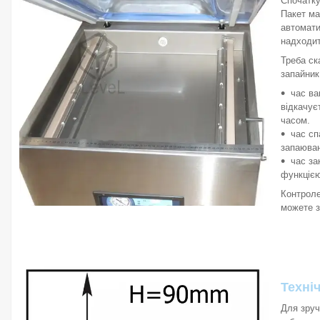
Спочатку
Пакет ма
автомати
надходит
Треба ск
запайник
час ва
відкачує
часом.
час сп
запаюван
час за
функцією
Контроле
можете з
Техні
Для зруч