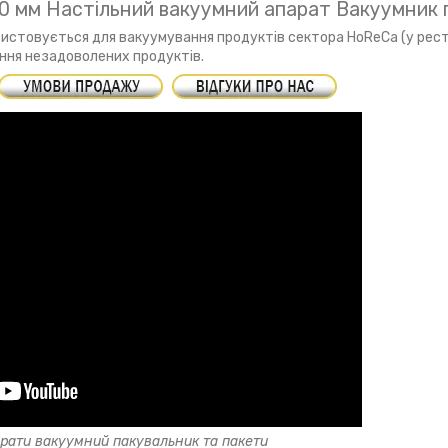
0 мм Настільний вакуумний апарат Вакуумник
истовується для вакуумування продуктів сектора HoReCa (у рест
ання незадоволених продуктів.
ібрати вакуумний пакувальник та пакети