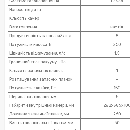
Система газонаповнення
немає
Нанесення дати
Кількість камер
Виготовлення
настіл.
Продуктивність насоса, м3/год
8
Потужність насоса, Вт
250
Швидкість відкачування, л/с
1,5
Граничний тиск вакууму, кПа
Кількість запальних планок
1
Розташування запасних планок
-
Потужність запайки, Вт
150
Ширина запаювання, мм
5
Габарити внутрішньої камери, мм
282х385х10
Довжина запаєчної планки, мм
260
Висота зварювальної планки, мм
50