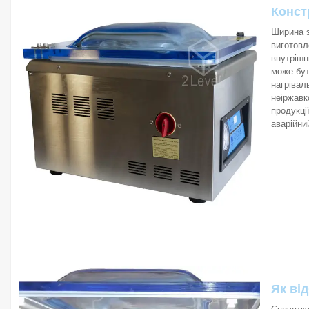
Конст
Ширина з
виготовл
внутрішн
може бут
нагрівал
неіржавк
продукці
аварійни
Як ві