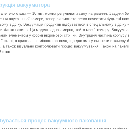
рукція вакууматора
апеченого шва — 10 мм, можна регулювати силу нагрівання. Завдяки без
ення внутрішньої камери, тепер ви зможете легко почистити будь-які нак
ьому відсіку. Вакуумація продуктів відбувається в спеціальному відсіку —
и кілька пакетів. Ця модель однокамерна, тобто має 1 камеру. Вакуумн
ьним елементом у формі ніхромової стрічки. Внутрішня частина корпусу 
ої сталі, а кришка — з міцного оргскла, що дає змогу вмістити в камеру б
ї, а також візуально контролювати процес вакуумування. Також на панелі
й стоп.
дбувається процес вакуумного паковання