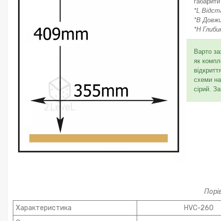
габарити
*L Відст
*В Довжи
*H Глиби
Варто за
як компл
відкритт
схеми на
сірий. З
Порі
Характеристика
HVC-260