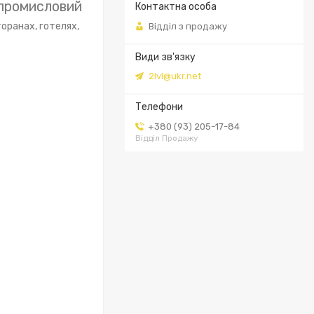
 промисловий
оранах, готелях,
Відділ з продажу
2lvl@ukr.net
+380 (93) 205-17-84
Відділ Продажу