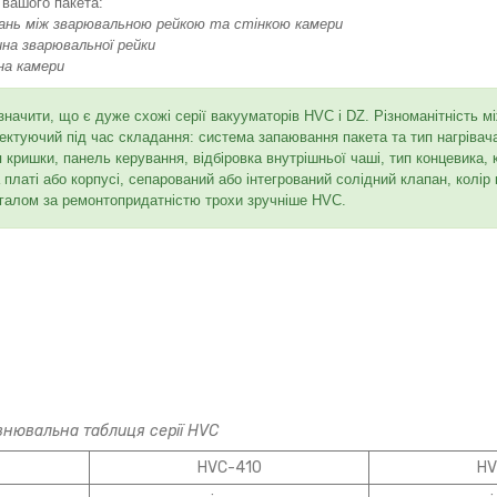
 вашого пакета:
ань між зварювальною рейкою та стінкою камери
на зварювальної рейки
на камери
значити, що є дуже схожі серії вакууматорів HVC і DZ. Різноманітність м
ектуючий під час складання: система запаювання пакета та тип нагрівач
я кришки, панель керування, відбіровка внутрішньої чаші, тип концевика,
 платі або корпусі, сепарований або інтегрований солідний клапан, колір 
агалом за ремонтопридатністю трохи зручніше HVC.
внювальна таблиця серії HVC
HVC-410
HV