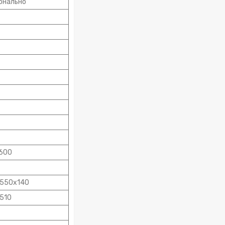
онально
600
550х140
510