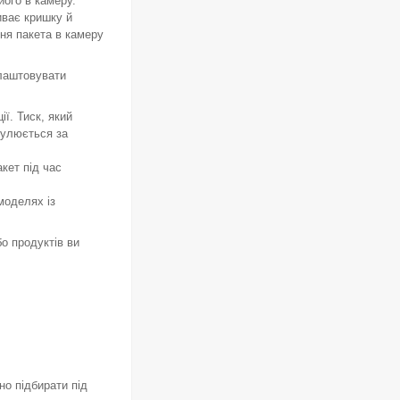
його в камеру.
иває кришку й
ня пакета в камеру
алаштовувати
ї. Тиск, який
гулюється за
кет під час
моделях із
бо продуктів ви
но підбирати під