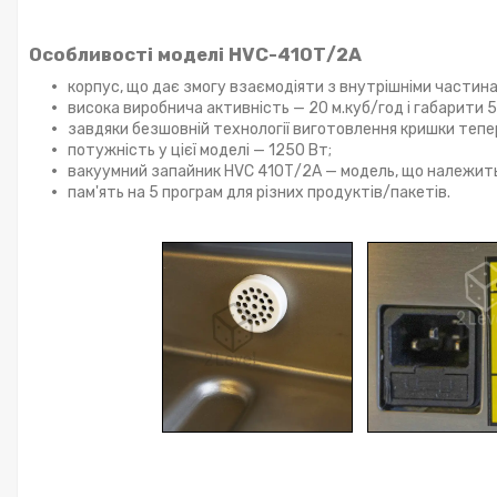
Особливості моделі HVC-410Т/2A
корпус, що дає змогу взаємодіяти з внутрішніми частин
висока виробнича активність — 20 м.куб/год і габарити
завдяки безшовній технології виготовлення кришки тепер
потужність у цієї моделі — 1250 Вт;
вакуумний запайник HVC 410Т/2А — модель, що належить
пам'ять на 5 програм для різних продуктів/пакетів.