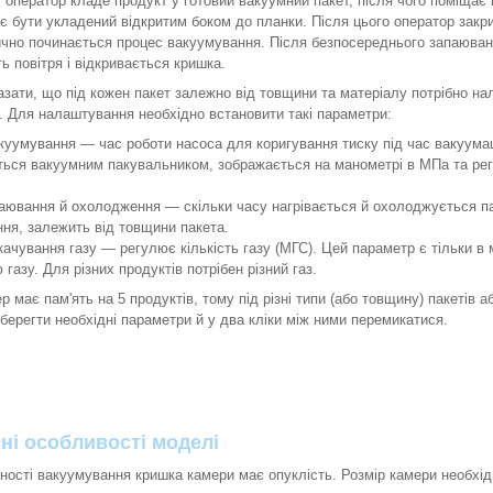
 оператор кладе продукт у готовий вакуумний пакет, після чого поміщає 
є бути укладений відкритим боком до планки. Після цього оператор закр
чно починається процес вакуумування. Після безпосереднього запаюван
ь повітря і відкривається кришка.
азати, що під кожен пакет залежно від товщини та матеріалу потрібно н
. Для налаштування необхідно встановити такі параметри:
куумування — час роботи насоса для коригування тиску під час вакуумаці
ться вакуумним пакувальником, зображається на манометрі в МПа та ре
аювання й охолодження — скільки часу нагрівається й охолоджується па
ня, залежить від товщини пакета.
качування газу — регулює кількість газу (МГС). Цей параметр є тільки в 
 газу. Для різних продуктів потрібен різний газ.
р має пам'ять на 5 продуктів, тому під різні типи (або товщину) пакетів а
берегти необхідні параметри й у два кліки між ними перемикатися.
чні особливості моделі
ності вакуумування кришка камери має опуклість. Розмір камери необхід