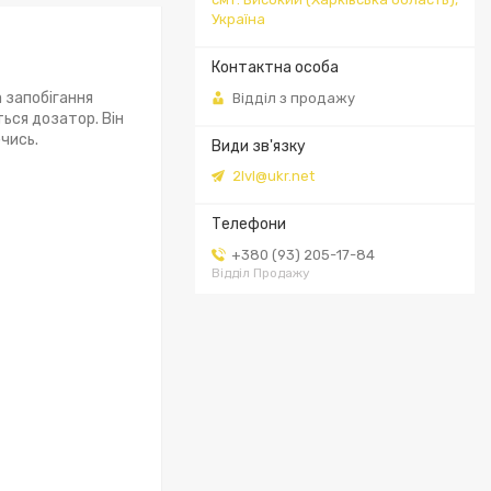
Україна
 запобігання
Відділ з продажу
ься дозатор. Він
чись.
2lvl@ukr.net
+380 (93) 205-17-84
Відділ Продажу