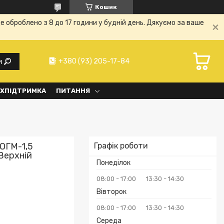
Кошик
е оброблено з 8 до 17 години у будній день. Дякуємо за ваше
+380 (93) 205-17-84
и
ХПІДТРИМКА
ПИТАННЯ
ОГМ-1,5
Графік роботи
Верхній
Понеділок
08:00
17:00
13:30
14:30
Вівторок
08:00
17:00
13:30
14:30
Середа