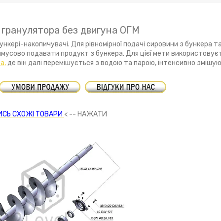
 гранулятора без двигуна ОГМ
кері-накопичувачі. Для рівномірної подачі сировини з бункера та
мусово подавати продукт з бункера. Для цієї мети використовуєт
а,
де він далі перемішується з водою та парою, інтенсивно змішую
СЬ СХОЖІ ТОВАРИ
< -- НАЖАТИ