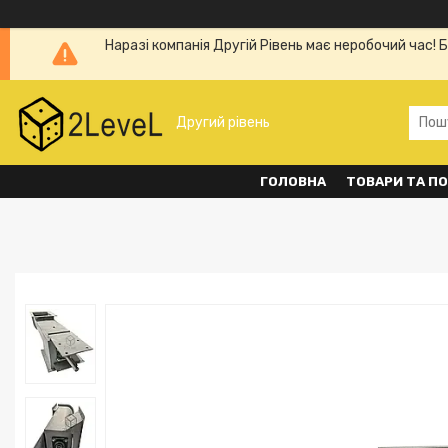
Наразі компанія Другій Рівень має неробочий час! 
Другий рівень
ГОЛОВНА
ТОВАРИ ТА П