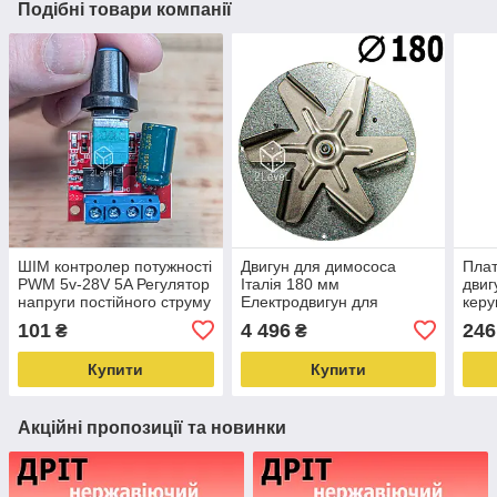
Подібні товари компанії
ШІМ контролер потужності
Двигун для димососа
Плат
PWM 5v-28V 5A Регулятор
Італія 180 мм
двиг
напруги постійного струму
Електродвигун для
керу
Контролер точного
димососа 100 Вт Мотор із
стру
101
4 496
246
₴
₴
регулювання
крильчаткою WT-180/45
регу
Купити
Купити
Акційні пропозиції та новинки