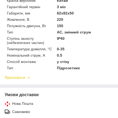
Країна виробник
Китай
Гарантійний термін
3 міс
Габарити, мм
82х82х50
Живлення, В
220
Потужність двигуна, Вт
150
Тип
АС, змінний струм
Ступінь захисту
IP40
(небезпечних частин)
Температура довкілля, °C
0-35
Номінальний струм, А
0.5
Способ монтажа
у стіну
Тип
Підрозетник
Приховати
Умови доставки
Нова Пошта
Самовивіз