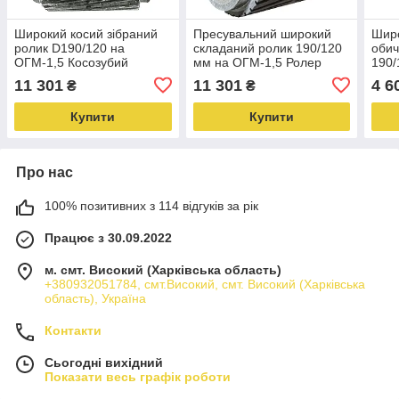
Широкий косий зібраний
Пресувальний широкий
Широ
ролик D190/120 на
складаний ролик 190/120
обич
ОГМ-1,5 Косозубий
мм на ОГМ-1,5 Ролер
190/
широкий ролер для прес-
широкий ялинка
прес
11 301
11 301
4 6
₴
₴
гранюлятора ОГМ-1 5
гранулятора ОГМПрес
ОГМ-
ролик ОГМ
оби
Купити
Купити
Про нас
100% позитивних з 114 відгуків за рік
Працює з 30.09.2022
м. смт. Високий (Харківська область)
+380932051784, смт.Високий, смт. Високий (Харківська
область), Україна
Контакти
Сьогодні вихідний
Показати весь графік роботи