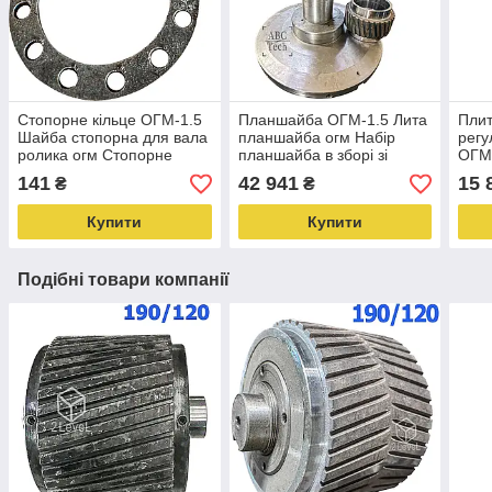
Стопорне кільце ОГМ-1.5
Планшайба ОГМ-1.5 Лита
Плит
Шайба стопорна для вала
планшайба огм Набір
регу
ролика огм Стопорне
планшайба в зборі зі
ОГМ-
цольце обичайки
шліцьовими гайками огм
роли
141
42 941
15 
₴
₴
Мете
Купити
Купити
Подібні товари компанії