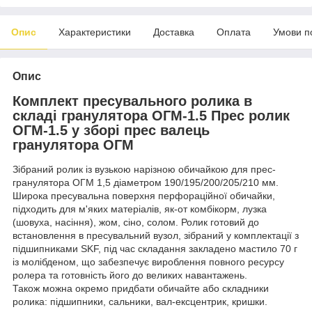
Опис
Характеристики
Доставка
Оплата
Умови п
Опис
Комплект пресувального ролика в
складі гранулятора ОГМ-1.5 Прес ролик
ОГМ-1.5 у зборі прес валець
гранулятора ОГМ
Зібраний ролик із вузькою нарізною обичайкою для прес-
гранулятора ОГМ 1,5 діаметром 190/195/200/205/210 мм.
Широка пресувальна поверхня перфораційної обичайки,
підходить для м'яких матеріалів, як-от комбікорм, лузка
(шовуха, насіння), жом, сіно, солом. Ролик готовий до
встановлення в пресувальний вузол, зібраний у комплектації з
підшипниками SKF, під час складання закладено мастило 70 г
із молібденом, що забезпечує вироблення повного ресурсу
ролера та готовність його до великих навантажень.
Також можна окремо придбати обичайте або складники
ролика: підшипники, сальники, вал-ексцентрик, кришки.