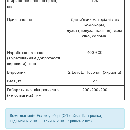
Ширина робочої поверхні,
120
мм
Призначення
Для м'яких матеріалів, як
комбікорм,
лузка (шовуха, насіння), жом,
сіно, солома.
.
Наработка на отказ
400-600
(з урахуванням добротності
сировини), тонн
Виробник
2 LeveL, Песочин (Украина)
Вага, кг
27
Габарити для відправлення
200х200х200
(не більш ніж), мм
Комплектація
Ролик у зборі (Обечайка, Вал-роліка,
Підшипник 2 шт., Сальник 2 шт., Кришка 2 шт.).