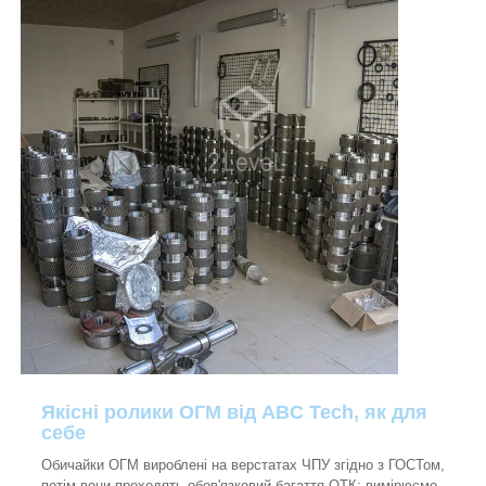
Якісні ролики ОГМ від ABC Tech, як для
себе
Обичайки ОГМ вироблені на верстатах ЧПУ згідно з ГОСТом,
потім вони проходять обов'язковий багаття ОТК: вимірюємо