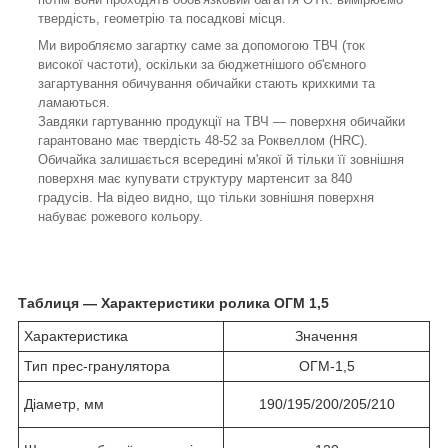
твердість, геометрію та посадкові місця.
Ми виробляємо загартку саме за допомогою ТВЧ (ток
високої частоти), оскільки за бюджетнішого об'ємного
загартування обичування обичайки стають крихкими та
ламаються.
Завдяки гартуванню продукції на ТВЧ — поверхня обичайки
гарантовано має твердість 48-52 за Роквеллом (HRC).
Обичайка залишається всередині м'якої й тільки її зовнішня
поверхня має купувати структуру мартенсит за 840
градусів. На відео видно, що тільки зовнішня поверхня
набуває рожевого кольору.
Таблиця — Характеристики ролика ОГМ 1,5
Характеристика
Значення
Тип прес-гранулятора
ОГМ-1,5
Діаметр, мм
190/195/200/205/210