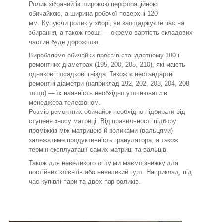
Ролик зібраний із широкою перфораційною
обичайкою, а ширина робочої поверхні 120
мм. Купуючи ролик у зборі, ви заощаджуєте час на
збирання, а також гроші — окремо вартість складових
частин буде дорожчою.
Виробляємо обичайки преса в стандартному 190 і
ремонтних діаметрах (195, 200, 205, 210), які мають
однакові посадкові гнізда. Також є нестандартні
ремонтні діаметри (наприклад 192, 202, 203, 204, 208
тощо) — їх наявність необхідно уточнювати в
менеджера телефоном.
Розмір ремонтних обичайок необхідно підбирати від
ступеня зносу матриці. Від правильності підбору
проміжків між матрицею й роликами (вальцями)
залежатиме продуктивність гранулятора, а також
термін експлуатації самих матриці та вальців.
Також для невеликого опту ми маємо знижку для
постійних клієнтів або невеликий гурт. Наприклад, під
час купівлі пари та двох пар роликів.