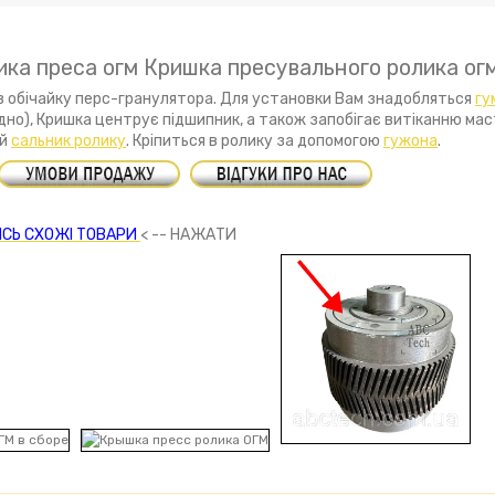
ка преса огм Кришка пресувального ролика ог
в обічайку перс-гранулятора. Для установки Вам знадобляться
гу
відно), Кришка центрує підшипник, а також запобігає витіканню ма
ий
сальник ролику
. Кріпиться в ролику за допомогою
гужона
.
СЬ СХОЖІ ТОВАРИ
< -- НАЖАТИ