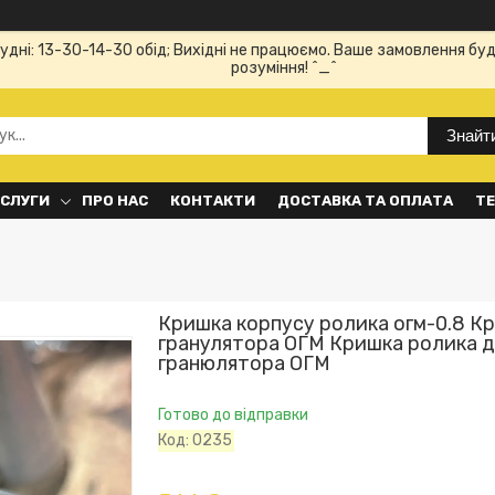
Будні: 13-30-14-30 обід; Вихідні не працюємо. Ваше замовлення буд
розуміння! ^_^
Знайт
ОСЛУГИ
ПРО НАС
КОНТАКТИ
ДОСТАВКА ТА ОПЛАТА
ТЕ
Кришка корпусу ролика огм-0.8 К
гранулятора ОГМ Кришка ролика д
гранюлятора ОГМ
Готово до відправки
Код:
0235