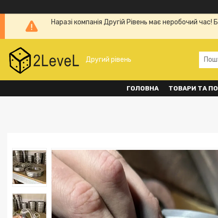
Наразі компанія Другій Рівень має неробочий час! 
Другий рівень
ГОЛОВНА
ТОВАРИ ТА П