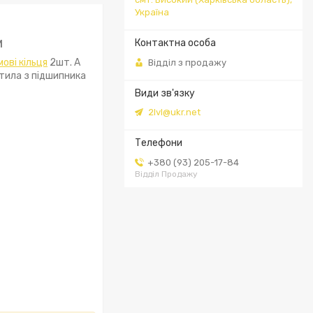
Україна
м
мові кільця
2шт. А
Відділ з продажу
стила з підшипника
2lvl@ukr.net
+380 (93) 205-17-84
Відділ Продажу