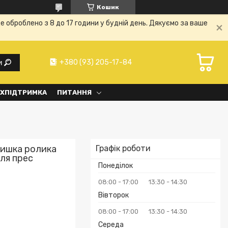
Кошик
е оброблено з 8 до 17 години у будній день. Дякуємо за ваше
+380 (93) 205-17-84
и
ХПІДТРИМКА
ПИТАННЯ
ришка ролика
Графік роботи
ля прес
Понеділок
08:00
17:00
13:30
14:30
Вівторок
08:00
17:00
13:30
14:30
Середа