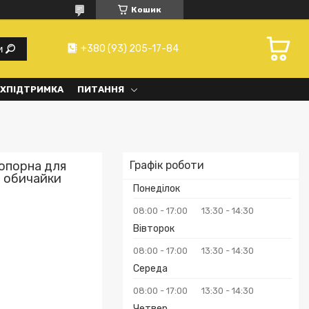
Кошик
+380 (93) 205-17-84
и
ХПІДТРИМКА
ПИТАННЯ
топорна для
Графік роботи
е обичайки
Понеділок
08:00
17:00
13:30
14:30
Вівторок
08:00
17:00
13:30
14:30
Середа
₴
08:00
17:00
13:30
14:30
Четвер