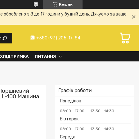
Кошик
е оброблено з 8 до 17 години у будній день. Дякуємо за ваше
+380 (93) 205-17-84
и
ХПІДТРИМКА
ПИТАННЯ
 Поршневий
Графік роботи
LL-100 Машина
Понеділок
08:00
17:00
13:30
14:30
Вівторок
08:00
17:00
13:30
14:30
Середа