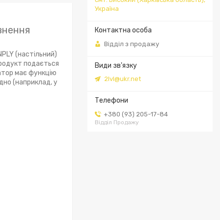
Україна
овнення
Відділ з продажу
PLY (настільний)
 Продукт подається
затор має функцію
2lvl@ukr.net
дно (наприклад, у
+380 (93) 205-17-84
Відділ Продажу