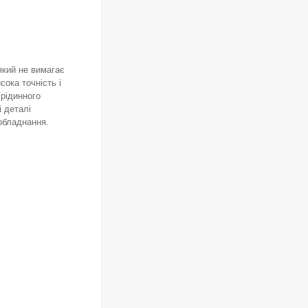
який не вимагає
ока точність і
 рідинного
і деталі
ь обладнання.