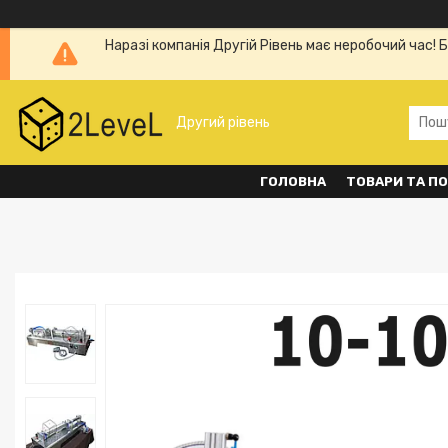
Наразі компанія Другій Рівень має неробочий час! 
Другий рівень
ГОЛОВНА
ТОВАРИ ТА П