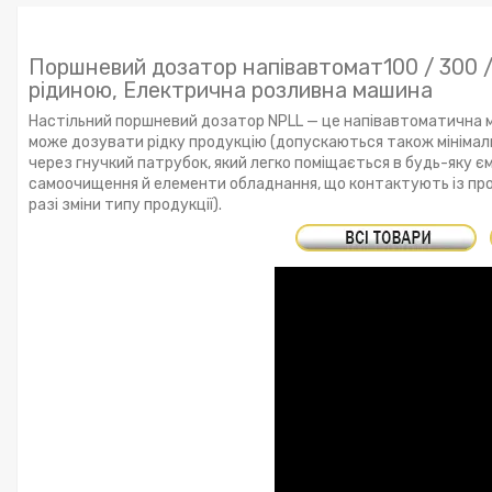
Поршневий дозатор напівавтомат100 / 300 /
рідиною, Електрична розливна машина
Настільний поршневий дозатор NPLL — це напівавтоматична м
може дозувати рідку продукцію (допускаються також мінімальна
через гнучкий патрубок, який легко поміщається в будь-яку єм
самоочищення й елементи обладнання, що контактують із прод
разі зміни типу продукції).