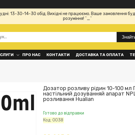
Будні: 13-30-14-30 обід; Вихідні не працюємо. Ваше замовлення буд
розуміння! ^_^
Знайт
ОСЛУГИ
ПРО НАС
КОНТАКТИ
ДОСТАВКА ТА ОПЛАТА
ТЕ
Дозатор розливу рідин 10-100 мл
настільний дозуванняй апарат NP
розливання Hualian
Готово до відправки
Код:
0038