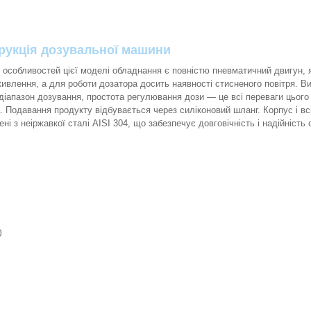
рукція дозувальної машини
 особливостей цієї моделі обладнання є повністю пневматичний двигун, 
ивлення, а для роботи дозатора досить наявності стисненого повітря. Вис
діапазон дозування, простота регулювання дози — це всі переваги цього
. Подавання продукту відбувається через силіконовий шланг. Корпус і вс
ені з неіржавкої сталі AISI 304, що забезпечує довговічність і надійніст
0