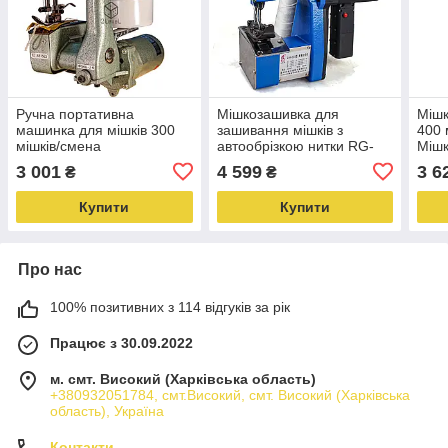
Ручна портативна
Мішкозашивка для
Міш
машинка для мішків 300
зашивання мішків з
400 
мішків/смена
автообрізкою нитки RG-
Мішк
Мішкозашивна машинка
555 Мішкозашивна
Порт
3 001
4 599
3 6
₴
₴
GK 9-2 Мішезашивка
машинка
маш
Купити
Купити
Про нас
100% позитивних з 114 відгуків за рік
Працює з 30.09.2022
м. смт. Високий (Харківська область)
+380932051784, смт.Високий, смт. Високий (Харківська
область), Україна
Контакти