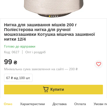
Нитка для зашивання мішків 200 г
Поліестерова нитка для ручної
мошкозашивки Котушка мішечка зашивної
нитки 12/4
Готово до відправки
Код: 0627
Опт і роздріб
99
₴
Мінімальна сума замовлення на сайті — 200 ₴
67 ₴
від 100 шт.
Купити
Опис
Характеристики
Доставка
Оплата
Умови п