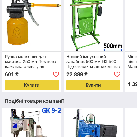
Ручна маслянка для
Ножний імпульсний
Мішк
мастила 250 мл Помпова
запайник 500 мм НЗ-500
підш
важільна олива для
Підлоговий спайник мішків
Маш
мішешкозашивки
25 кг Зварник мішків від
мішк
601
22 889
₴
₴
Нагнітальний лубрикатор
педалі
міш
4 3
Купити
Купити
Подібні товари компанії