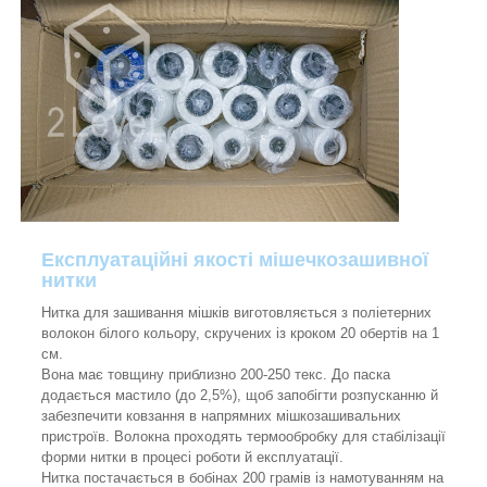
Експлуатаційні якості мішечкозашивної
нитки
Нитка для зашивання мішків виготовляється з поліетерних
волокон білого кольору, скручених із кроком 20 обертів на 1
см.
Вона має товщину приблизно 200-250 текс. До паска
додається мастило (до 2,5%), щоб запобігти розпусканню й
забезпечити ковзання в напрямних мішкозашивальних
пристроїв. Волокна проходять термообробку для стабілізації
форми нитки в процесі роботи й експлуатації.
Нитка постачається в бобінах 200 грамів із намотуванням на