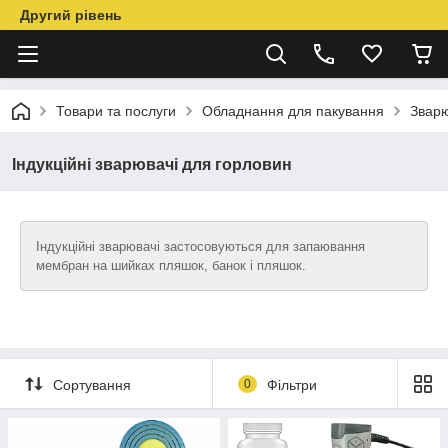
Другий рівень
Товари та послуги
Обладнання для пакування
Звар
Індукційні зварювачі для горловин
Індукційні зварювачі застосовуються для запаювання
мембран на шийках пляшок, банок і пляшок.
Сортування
0
Фільтри