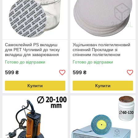
Самоклейкий PS вкладиш
Ущільнювач поліетиленовий
для PET Чутливий до тиску
спінений Прокладки зі
вкладиш для заварювання
спіненим поліетиленом
тари ПE ПП ПЕТ
Поліетиленова прокладка
Готово до відправки
Готово до відправки
EVOH
599
599
₴
₴
Купити
Купити