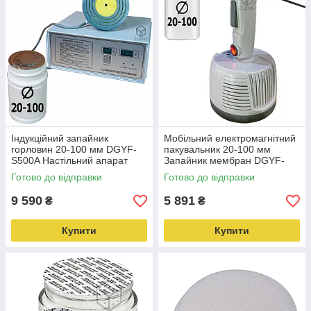
Індукційний запайник
Мобільний електромагнітний
горловин 20-100 мм DGYF-
пакувальник 20-100 мм
S500A Настільний апарат
Запайник мембран DGYF-
безконтактної запаювання
400A Переносний індукційний
Готово до відправки
Готово до відправки
Hualian
запайник Hualian
9 590
5 891
₴
₴
Купити
Купити