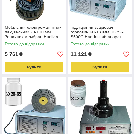
Мобільний електромагнітний
Індукційний зварювач
пакувальник 20-100 мм
горловин 60-130мм DGYF-
Запайник мембран Hualian
S500C Настільний апарат
Переносний індукційний
безконтактної зварювання
Готово до відправки
Готово до відправки
запайник DL-800
Hualian
5 761
11 121
₴
₴
Купити
Купити