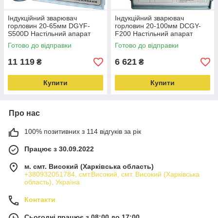
Індукційний зварювач
Індукційний зварювач
горловин 20-65мм DGYF-
горловин 20-100мм DCGY-
S500D Настільний апарат
F200 Настільний апарат
безконтактної зварювання
безконтактного зварювання
Готово до відправки
Готово до відправки
Hualian
Hualian
11 119
6 621
₴
₴
Купити
Купити
Про нас
100% позитивних з 114 відгуків за рік
Працює з 30.09.2022
м. смт. Високий (Харківська область)
+380932051784, смт.Високий, смт. Високий (Харківська
область), Україна
Контакти
Сьогодні працює з 08:00 до 17:00